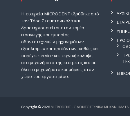
Ε
Χ
ΑΡΧΙΚ
H εταιρεία MICRODENT ιδρύθηκε από
Ν
τον Τάσο Σταματονικολό και
ΕΤΑΙΡΕ
Ι
δραστηριοποιείται στον τομέα
Κ
ΥΠΗΡΕ
εισαγωγής και εμπορίας
Α
ΠΡΟΪ
οδοντοτεχνικών μηχανημάτων
Μ
ΟΔ
εξοπλισμών και προϊόντων, καθώς και
Η
παρέχει service και τεχνική κάλυψη
ΠΡ
Χ
ΤΕ
στα μηχανήματα της εταιρείας και σε
Α
όλα τα μηχανήματα και μάρκες στον
Ν
ΕΠΙΚΟ
χώρο του εργαστηρίου.
Η
Μ
Α
Τ
Α
Copyright © 2026
MICRODENT - ΟΔΟΝΤΟΤΕΧΝΙΚΑ ΜΗΧΑΝΗΜΑΤΑ