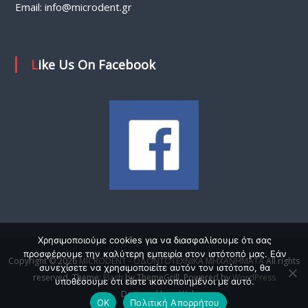
Email:
info@microdent.gr
Like Us On Facebook
Χρησιμοποιούμε cookies για να διασφαλίσουμε ότι σας
προσφέρουμε την καλύτερη εμπειρία στον ιστότοπό μας. Εάν
Copyright © 2026
MICRODENT - ΟΔΟΝΤΟΤΕΧΝΙΚΑ ΜΗΧΑΝΗΜΑΤΑ
All rights
συνεχίσετε να χρησιμοποιείτε αυτόν τον ιστότοπο, θα
reserved. Theme:
Flash
by ThemeGrill. Powered by
WordPress
υποθέσουμε ότι είστε ικανοποιημένοι με αυτό.
Designed by g-Web
OK
Πολιτική Απορρήτου