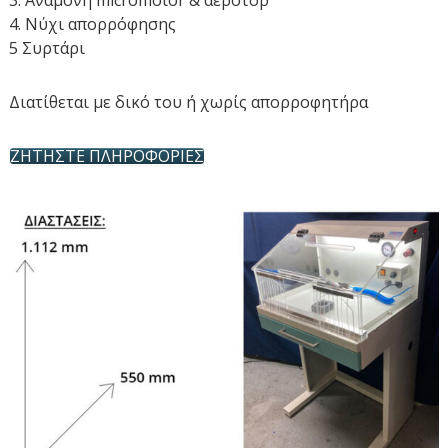
3. Αναμονή micromotor & αερότορ
Χ
4. Νύχι απορρόφησης
Ν
5 Συρτάρι
Ι
Κ
Διατίθεται με δικό του ή χωρίς απορροφητήρα
Α
Μ
ΖΗΤΗΣΤΕ ΠΛΗΡΟΦΟΡΙΕΣ
Η
Χ
Α
Ν
Η
Μ
Α
Τ
Α