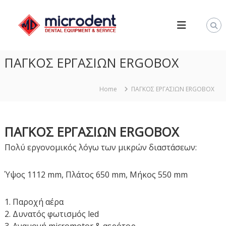
S
M
k
I
i
C
p
R
t
ΠΑΓΚΟΣ ΕΡΓΑΣΙΩΝ ERGOBOX
O
o
D
c
E
o
Home
ΠΑΓΚΟΣ ΕΡΓΑΣΙΩΝ ERGOBOX
N
n
T
t
–
e
ΠΑΓΚΟΣ ΕΡΓΑΣΙΩΝ ERGOBOX
Ο
n
Πολύ εργονομικός λόγω των μικρών διαστάσεων:
Δ
t
Ο
Ν
Ύψος 1112 mm, Πλάτος 650 mm, Μήκος 550 mm
Τ
Ο
1. Παροχή αέρα
Τ
2. Δυνατός φωτισμός led
Ε