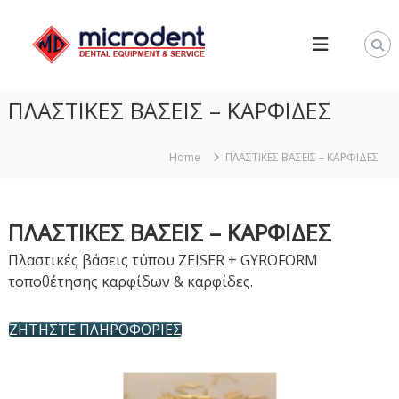
S
M
k
I
i
C
p
R
t
ΠΛΑΣΤΙΚΕΣ ΒΑΣΕΙΣ – ΚΑΡΦΙΔΕΣ
O
o
D
c
E
o
Home
ΠΛΑΣΤΙΚΕΣ ΒΑΣΕΙΣ – ΚΑΡΦΙΔΕΣ
N
n
T
t
–
e
ΠΛΑΣΤΙΚΕΣ ΒΑΣΕΙΣ – ΚΑΡΦΙΔΕΣ
Ο
n
Πλαστικές βάσεις τύπου ZEISER + GYROFORM
Δ
t
τοποθέτησης καρφίδων & καρφίδες.
Ο
Ν
Τ
ΖΗΤΗΣΤΕ ΠΛΗΡΟΦΟΡΙΕΣ
Ο
Τ
Ε