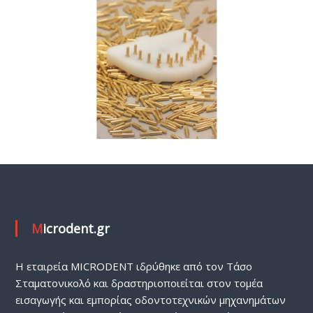
Χ
Ν
Ι
Κ
Α
Μ
Η
Χ
Α
Ν
Η
Μ
Α
Microdent.gr
Τ
Α
H εταιρεία MICRODENT ιδρύθηκε από τον Τάσο
Σταματονικολό και δραστηριοποιείται στον τομέα
εισαγωγής και εμπορίας οδοντοτεχνικών μηχανημάτων