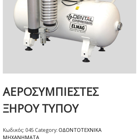
Χ
Ν
Ι
Κ
Α
Μ
Η
Χ
Α
Ν
Η
Μ
ΑΕΡΟΣΥΜΠΙΕΣΤΕΣ
Α
Τ
ΞΗΡΟΥ ΤΥΠΟΥ
Α
Κωδικός:
045
Category:
ΟΔΟΝΤΟΤΕΧΝΙΚΑ
ΜΗΧΑΝΗΜΑΤΑ