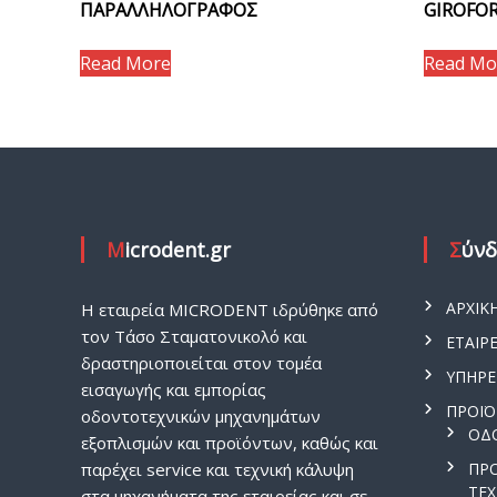
ΠΑΡΑΛΛΗΛΟΓΡΑΦΟΣ
GIROFO
Read More
Read Mo
Microdent.gr
Σύν
ΑΡΧΙΚ
H εταιρεία MICRODENT ιδρύθηκε από
τον Τάσο Σταματονικολό και
ΕΤΑΙΡΕ
δραστηριοποιείται στον τομέα
ΥΠΗΡΕ
εισαγωγής και εμπορίας
ΠΡΟΪ
οδοντοτεχνικών μηχανημάτων
ΟΔ
εξοπλισμών και προϊόντων, καθώς και
παρέχει service και τεχνική κάλυψη
ΠΡ
ΤΕ
στα μηχανήματα της εταιρείας και σε