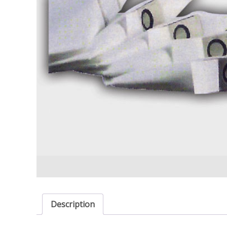
Ε
Χ
Ν
Ι
Κ
Α
Μ
Η
Χ
Α
Ν
Η
Μ
Α
Τ
Α
Description