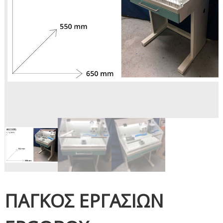
Χ
Ν
Ι
Κ
Α
Μ
Η
Χ
Α
Ν
Η
Μ
Α
Τ
Α
ΠΑΓΚΟΣ ΕΡΓΑΣΙΩΝ