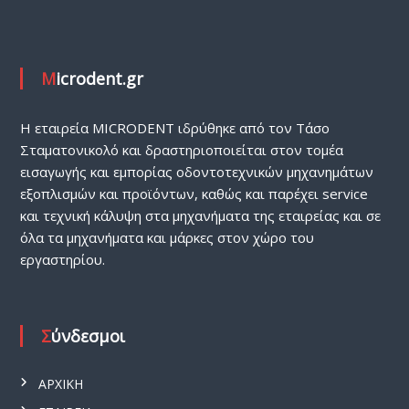
Χ
Ν
Ι
Microdent.gr
Κ
Α
Μ
H εταιρεία MICRODENT ιδρύθηκε από τον Τάσο
Η
Σταματονικολό και δραστηριοποιείται στον τομέα
Χ
εισαγωγής και εμπορίας οδοντοτεχνικών μηχανημάτων
Α
εξοπλισμών και προϊόντων, καθώς και παρέχει service
Ν
και τεχνική κάλυψη στα μηχανήματα της εταιρείας και σε
Η
όλα τα μηχανήματα και μάρκες στον χώρο του
Μ
εργαστηρίου.
Α
Τ
Α
Σύνδεσμοι
ΑΡΧΙΚΗ