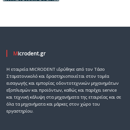
Χ
Ν
Ι
Κ
Α
Μ
Η
Microdent.gr
Χ
Α
Ν
H εταιρεία MICRODENT ιδρύθηκε από τον Τάσο
Η
Σταματονικολό και δραστηριοποιείται στον τομέα
Μ
εισαγωγής και εμπορίας οδοντοτεχνικών μηχανημάτων
Α
εξοπλισμών και προϊόντων, καθώς και παρέχει service
Τ
και τεχνική κάλυψη στα μηχανήματα της εταιρείας και σε
Α
όλα τα μηχανήματα και μάρκες στον χώρο του
εργαστηρίου.