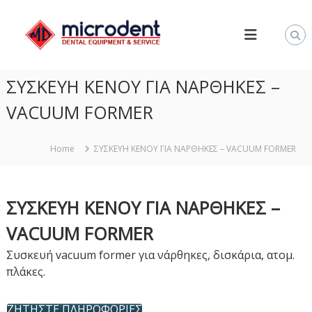
S
M
k
I
i
C
p
R
t
ΣΥΣΚΕΥΗ ΚΕΝΟΥ ΓΙΑ ΝΑΡΘΗΚΕΣ –
O
o
D
c
VACUUM FORMER
E
o
N
n
Home
ΣΥΣΚΕΥΗ ΚΕΝΟΥ ΓΙΑ ΝΑΡΘΗΚΕΣ – VACUUM FORMER
T
t
–
e
Ο
n
ΣΥΣΚΕΥΗ ΚΕΝΟΥ ΓΙΑ ΝΑΡΘΗΚΕΣ –
Δ
t
Ο
VACUUM FORMER
Ν
Συσκευή vacuum former για νάρθηκες, δισκάρια, ατομ.
Τ
πλάκες.
Ο
Τ
Ε
ΖΗΤΗΣΤΕ ΠΛΗΡΟΦΟΡΙΕΣ