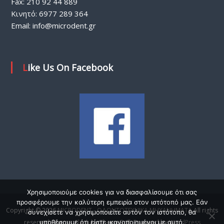
Fax: 210 92 44 889
Κινητό: 6977 289 364
Email:
info@microdent.gr
Like Us On Facebook
Χρησιμοποιούμε cookies για να διασφαλίσουμε ότι σας
προσφέρουμε την καλύτερη εμπειρία στον ιστότοπό μας. Εάν
Copyright © 2026
MICRODENT - ΟΔΟΝΤΟΤΕΧΝΙΚΑ ΜΗΧΑΝΗΜΑΤΑ
All rights
συνεχίσετε να χρησιμοποιείτε αυτόν τον ιστότοπο, θα
reserved. Theme:
υποθέσουμε ότι είστε ικανοποιημένοι με αυτό.
Flash
by ThemeGrill. Powered by
WordPress