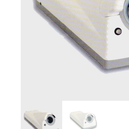
Ε
Χ
Ν
Ι
Κ
Α
Μ
Η
Χ
Α
Ν
Η
Μ
Α
Τ
Α