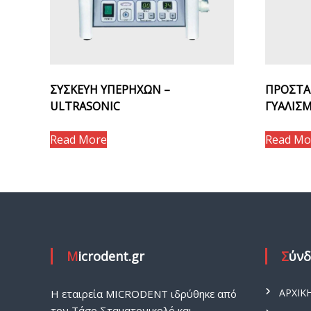
ΣΥΣΚΕΥΗ ΥΠΕΡΗΧΩΝ –
ΠΡΟΣΤΑ
ULTRASONIC
ΓΥΑΛΙΣ
Read More
Read Mo
Microdent.gr
Σύν
ΑΡΧΙΚ
H εταιρεία MICRODENT ιδρύθηκε από
τον Τάσο Σταματονικολό και